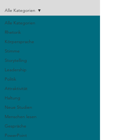
Alle Kategorien
Alle Kategorien
Rhetorik
Körpersprache
Stimme
Storytelling
Leadership
Politik
Attraktivität
Haltung
Neue Studien
Menschen lesen
Gespräche
PowerPoint