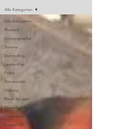
Alle Kategorien
Alle Kategorien
Rhetorik
Körpersprache
Stimme
Storytelling
Leadership
Politik
Attraktivität
Haltung
Neue Studien
Menschen lesen
Gespräche
PowerPoint