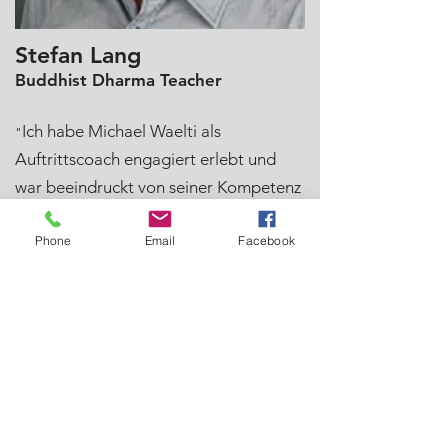
Stefan Lang
Buddhist Dharma Teacher
Ich habe Michael Waelti als
"
Auftrittscoach engagiert erlebt und
war beeindruckt von seiner Kompetenz
und wie er aus dem Vollen schöpft, was
Phone
Email
Facebook
Auftrittskompetenz, Rhetorik und
Körpersprache betrifft. Er hat mich
insbesondere im Bereich
Körpersprache mit einfachen Mitteln
helfen können, besser aufzutreten. Die
Arbeit war sehr hands-on, mit
konkretem Durchspielen von
Situationen, Video- und Audio-